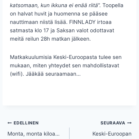
katsomaan, kun ikkuna ei enää riitä
”. Toopella
on halvat huvit ja huomenna se pääsee
nauttimaan niistä lisää. FINNLADY irtoaa
satmasta klo 17 ja Saksan valot odottavat
meitä reilun 28h matkan jälkeen.
Matkakuulumisia Keski-Euroopasta tulee sen
mukaan, miten yhteydet sen mahdollistavat
(wifi). Jääkää seuraamaan…
Artikkelien
EDELLINEN
SEURAAVA
Monta, monta kiloa…
Keski-Euroopan
selaus