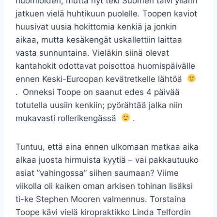
huomioiden, mutta nyt teki Suomen talvi yllärin
jatkuen vielä huhtikuun puolelle. Toopen kaviot
huusivat uusia hokittomia kenkiä ja jonkin
aikaa, mutta kesäkengät uskallettiin laittaa
vasta sunnuntaina. Vieläkin siinä olevat
kantahokit odottavat poisottoa huomispäivälle
ennen Keski-Euroopan kevätretkelle lähtöä
. Onneksi Toope on saanut edes 4 päivää
totutella uusiin kenkiin; pyörähtää jalka niin
mukavasti rollerikengässä
.
Tuntuu, että aina ennen ulkomaan matkaa aika
alkaa juosta hirmuista kyytiä – vai pakkautuuko
asiat ”vahingossa” siihen saumaan? Viime
viikolla oli kaiken oman arkisen tohinan lisäksi
ti-ke Stephen Mooren valmennus. Torstaina
Toope kävi vielä kiropraktikko Linda Telfordin