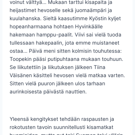
voinut välttyä… Mukaan tarttui kisapaita ja
heijastimet hevoselle sekä juomaämpäri ja
kuulahanska. Sieltä kaasutimme Kyöstin kyljet
hopeanharmaana hohtaen Hyvinkäälle
hakemaan hamppu-paalit. Viivi sai vielä tuoda
tullessaan hakepaalin, jota emme muistaneet
ostaa… Päivä meni sitten kolmisin touhutessa:
Toopekin pääsi putipuhtaana mukaan touhuun.
Se liikutettiin ja liikutuksen jälkeen Tiina
Väisänen käsitteli hevosen vielä matkaa varten.
Sitten vielä puuron jälkeen ulos tarhaan
aurinkoisesta päivästä nauttien.
Yleensä kengitykset tehdään raspausten ja
rokotusten tavoin suunnitellusti kisamatkat