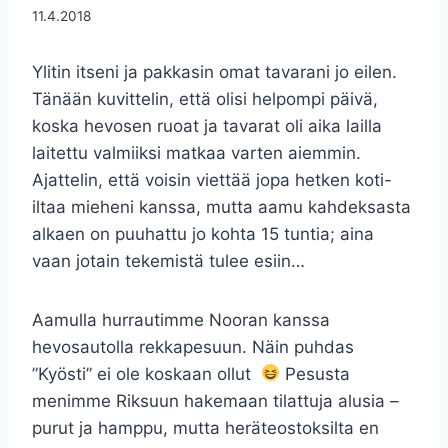
11.4.2018
Ylitin itseni ja pakkasin omat tavarani jo eilen.
Tänään kuvittelin, että olisi helpompi päivä,
koska hevosen ruoat ja tavarat oli aika lailla
laitettu valmiiksi matkaa varten aiemmin.
Ajattelin, että voisin viettää jopa hetken koti-
iltaa mieheni kanssa, mutta aamu kahdeksasta
alkaen on puuhattu jo kohta 15 tuntia; aina
vaan jotain tekemistä tulee esiin…
Aamulla hurrautimme Nooran kanssa
hevosautolla rekkapesuun. Näin puhdas
”Kyösti” ei ole koskaan ollut
Pesusta
menimme Riksuun hakemaan tilattuja alusia –
purut ja hamppu, mutta heräteostoksilta en