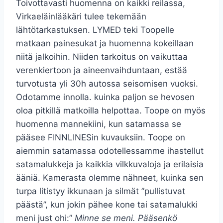
Toivottavasti huomenna on kaikki reilassa,
Virkaeläinlääkäri tulee tekemään
lähtötarkastuksen. LYMED teki Toopelle
matkaan painesukat ja huomenna kokeillaan
niitä jalkoihin. Niiden tarkoitus on vaikuttaa
verenkiertoon ja aineenvaihduntaan, estää
turvotusta yli 30h autossa seisomisen vuoksi.
Odotamme innolla. kuinka paljon se hevosen
oloa pitkillä matkoilla helpottaa. Toope on myös
huomenna mannekiini, kun satamassa se
pääsee FINNLINESin kuvauksiin. Toope on
aiemmin satamassa odotellessamme ihastellut
satamalukkeja ja kaikkia vilkkuvaloja ja erilaisia
ääniä. Kamerasta olemme nähneet, kuinka sen
turpa litistyy ikkunaan ja silmät ”pullistuvat
päästä”, kun jokin pähee kone tai satamalukki
meni just ohi:”
Minne se meni. Pääsenkö