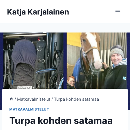
Siirry
Katja Karjalainen
sisältöön
/
Matkavalmistelut
/
Turpa kohden satamaa
MATKAVALMISTELUT
Turpa kohden satamaa