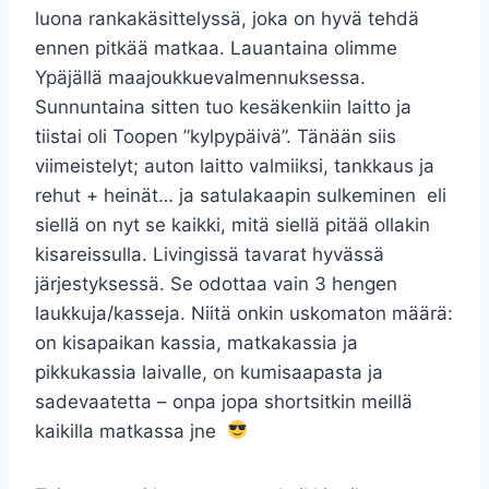
luona rankakäsittelyssä, joka on hyvä tehdä
ennen pitkää matkaa. Lauantaina olimme
Ypäjällä maajoukkuevalmennuksessa.
Sunnuntaina sitten tuo kesäkenkiin laitto ja
tiistai oli Toopen ”kylpypäivä”. Tänään siis
viimeistelyt; auton laitto valmiiksi, tankkaus ja
rehut + heinät… ja satulakaapin sulkeminen eli
siellä on nyt se kaikki, mitä siellä pitää ollakin
kisareissulla. Livingissä tavarat hyvässä
järjestyksessä. Se odottaa vain 3 hengen
laukkuja/kasseja. Niitä onkin uskomaton määrä:
on kisapaikan kassia, matkakassia ja
pikkukassia laivalle, on kumisaapasta ja
sadevaatetta – onpa jopa shortsitkin meillä
kaikilla matkassa jne