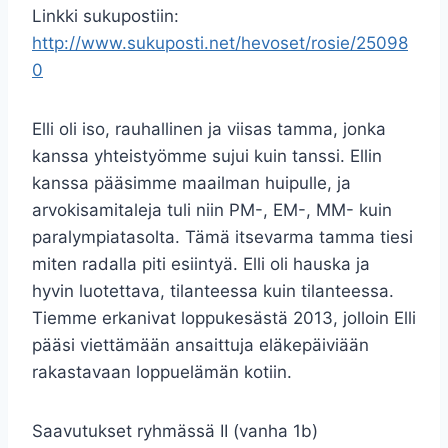
Linkki sukupostiin:
http://www.sukuposti.net/hevoset/rosie/25098
0
Elli oli iso, rauhallinen ja viisas tamma, jonka
kanssa yhteistyömme sujui kuin tanssi. Ellin
kanssa pääsimme maailman huipulle, ja
arvokisamitaleja tuli niin PM-, EM-, MM- kuin
paralympiatasolta. Tämä itsevarma tamma tiesi
miten radalla piti esiintyä. Elli oli hauska ja
hyvin luotettava, tilanteessa kuin tilanteessa.
Tiemme erkanivat loppukesästä 2013, jolloin Elli
pääsi viettämään ansaittuja eläkepäiviään
rakastavaan loppuelämän kotiin.
Saavutukset ryhmässä II (vanha 1b)