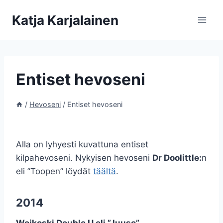
Siirry
Katja Karjalainen
sisältöön
Entiset hevoseni
/
Hevoseni
/
Entiset hevoseni
Alla on lyhyesti kuvattuna entiset
kilpahevoseni. Nykyisen hevoseni
Dr Doolittle:
n
eli ”Toopen” löydät
täältä
.
2014