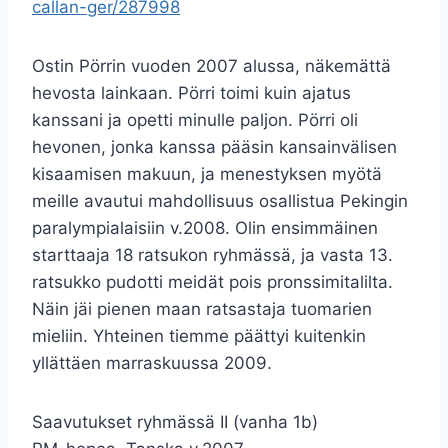
callan-ger/287998
Ostin Pörrin vuoden 2007 alussa, näkemättä
hevosta lainkaan. Pörri toimi kuin ajatus
kanssani ja opetti minulle paljon. Pörri
oli
hevonen, jonka kanssa pääsin kansainvälisen
kisaamisen makuun, ja menestyksen myötä
meille avautui mahdollisuus osallistua Pekingin
p
aralympialaisiin v.2008.
Olin ensimmäinen
starttaaja 18 ratsukon ryhmässä, ja vasta 13.
ratsukko pudotti meidät pois pronssimitalilta.
Näin jäi pienen maan ratsastaja tuomarien
mieliin. Yhteinen tiemme päättyi kuitenkin
yllättäen marraskuussa 2009.
Saavutukset ryhmässä II (vanha 1b)