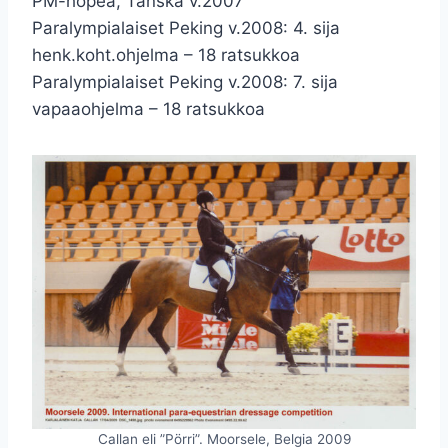
PM-hopea, Tanska v.2007
Paralympialaiset Peking v.2008: 4. sija
henk.koht.ohjelma – 18 ratsukkoa
Paralympialaiset Peking v.2008: 7. sija
vapaaohjelma – 18 ratsukkoa
Callan eli ”Pörri”. Moorsele, Belgia 2009