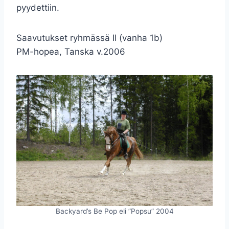
pyydettiin.
Saavutukset ryhmässä II (vanha 1b)
PM-hopea, Tanska v.2006
Backyard’s Be Pop eli ”Popsu” 2004