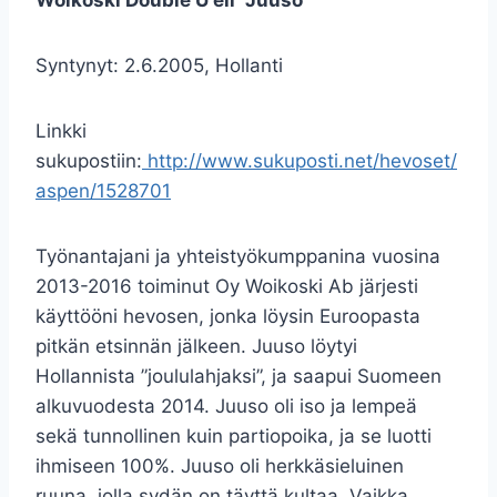
Woikoski Double U eli ”Juuso”
Syntynyt: 2.6.2005, Hollanti
Linkki
sukupostiin:
http://www.sukuposti.net/hevoset/
aspen/1528701
Työnantajani ja yhteistyökumppanina vuosina
2013-2016 toiminut Oy Woikoski Ab järjesti
käyttööni hevosen, jonka löysin Euroopasta
pitkän etsinnän jälkeen. Juuso löytyi
Hollannista ”joululahjaksi”, ja saapui Suomeen
alkuvuodesta 2014. Juuso oli iso ja lempeä
sekä tunnollinen kuin partiopoika, ja se luotti
ihmiseen 100%. Juuso oli herkkäsieluinen
ruuna, jolla sydän on täyttä kultaa. Vaikka